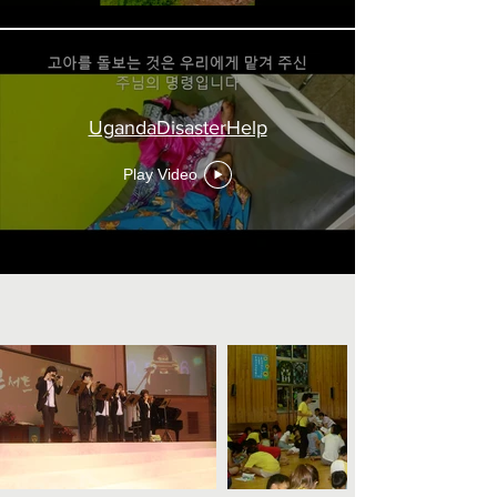
UgandaDisasterHelp
Play Video