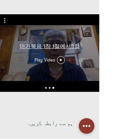
마가복음 1장 1절에서8절
Play Video
ہم سے رابطہ کریں۔